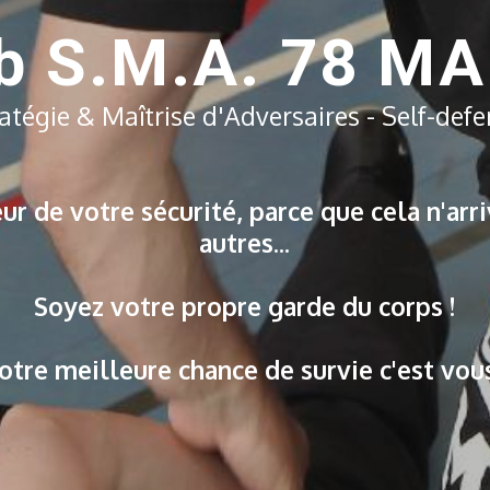
b S.M.A. 78 M
atégie & Maîtrise d'Adversaires - Self-def
prêt sur un plan mental, physique et tec
Développez votre vigilance.
Anticipez le danger.