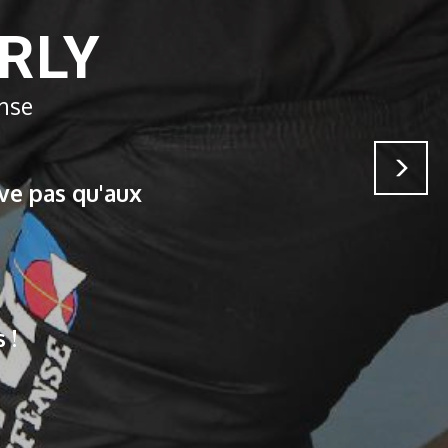
ARLY
ense
Nex
hnique.