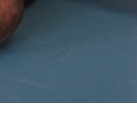
LIENS UTILES
Facebook SMA 78 MARLY
FFKMDA