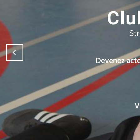
Clu
Str
Previous
Soyez 