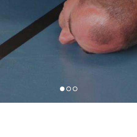
ADRESSE
CONTACT
Gymnase du Chenil
06 07 03 69 17
Avenue Jean Béranger
info@sma78marly.fr
78160 MARLY LE ROI